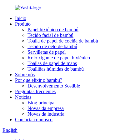
Inicio
Produto
Papel hixiénico de bambú
Tecido facial de bambú
Toalla de papel de cociña de bambú
Tecido de peto de bambú
Servilletas de papel
Rolo xigante de papel hixiénico
Toallas de papel de mans
Toalliñas húmidas de bambú
Sobre nós
Por que elixir o bambú?
Desenvolvemento Sostible
Preguntas frecuentes
Noticias
Blog principal
Novas da empresa
Novas da industria
Contacta connosco
English