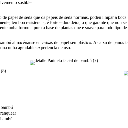
olvemento sostible.
o de papel de seda que os papeis de seda normais, poden limpar a boca e
nte, ten boa resistencia, é forte e duradeira, o que garante que non se 
mente unha fórmula pura a base de plantas que é suave para todo tipo de
bambú almacénanse en caixas de papel sen plástico. A caixa de panos faci
iona unha agradable experiencia de uso.
e bambú
branquear
e bambú