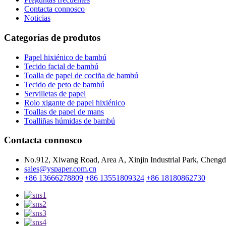
Contacta connosco
Noticias
Categorías de produtos
Papel hixiénico de bambú
Tecido facial de bambú
Toalla de papel de cociña de bambú
Tecido de peto de bambú
Servilletas de papel
Rolo xigante de papel hixiénico
Toallas de papel de mans
Toalliñas húmidas de bambú
Contacta connosco
No.912, Xiwang Road, Area A, Xinjin Industrial Park, Chengd
sales@yspaper.com.cn
+86 13666278809
+86 13551809324
+86 18180862730