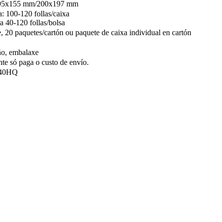
95x155 mm/200x197 mm
a: 100-120 follas/caixa
a 40-120 follas/bolsa
, 20 paquetes/cartón ou paquete de caixa individual en cartón
ño, embalaxe
nte só paga o custo de envío.
*40HQ