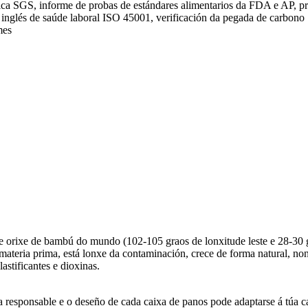
brica SGS, informe de probas de estándares alimentarios da FDA e AP, p
 inglés de saúde laboral ISO 45001, verificación da pegada de carbono
mes
r de orixe de bambú do mundo (102-105 graos de lonxitude leste e 28-30 
eria prima, está lonxe da contaminación, crece de forma natural, non se
stificantes e dioxinas.
esponsable e o deseño de cada caixa de panos pode adaptarse á túa casa