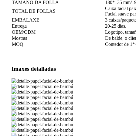
TAMAÑO DA FOLLA
180*135 mm/1
Caixa facial par
TOTAL DE FOLLAS
Facial suave par
EMBALAXE
3 caixas/paquete
Entrega
20-25 días.
OEM/ODM
Logotipo, tama
Mostras
De balde, o clie
MOQ
Contedor de 1
Imaxes detalladas