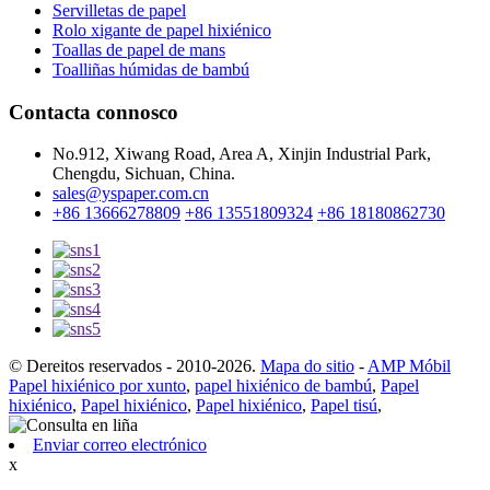
Servilletas de papel
Rolo xigante de papel hixiénico
Toallas de papel de mans
Toalliñas húmidas de bambú
Contacta connosco
No.912, Xiwang Road, Area A, Xinjin Industrial Park,
Chengdu, Sichuan, China.
sales@yspaper.com.cn
+86 13666278809
+86 13551809324
+86 18180862730
© Dereitos reservados - 2010-2026.
Mapa do sitio
-
AMP Móbil
Papel hixiénico por xunto
,
papel hixiénico de bambú
,
Papel
hixiénico
,
Papel hixiénico
,
Papel hixiénico
,
Papel tisú
,
Enviar correo electrónico
x