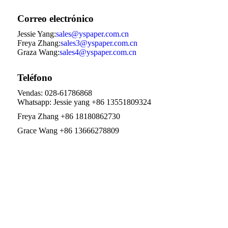
Correo electrónico
Jessie Yang:
sales@yspaper.com.cn
Freya Zhang:
sales3@yspaper.com.cn
Graza Wang:
sales4@yspaper.com.cn
Teléfono
Vendas: 028-61786868
Whatsapp: Jessie yang +86 13551809324
Freya Zhang +86 18180862730
Grace Wang +86 13666278809