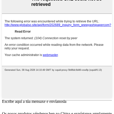
Escribe aquí a túa mensaxe e envíanosla
Os nosos produtos véndense ben na China e expórtanse amplamente