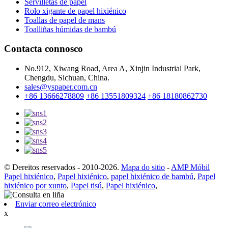
Servilletas de papel
Rolo xigante de papel hixiénico
Toallas de papel de mans
Toalliñas húmidas de bambú
Contacta connosco
No.912, Xiwang Road, Area A, Xinjin Industrial Park,
Chengdu, Sichuan, China.
sales@yspaper.com.cn
+86 13666278809
+86 13551809324
+86 18180862730
© Dereitos reservados - 2010-2026.
Mapa do sitio
-
AMP Móbil
Papel hixiénico
,
Papel hixiénico
,
papel hixiénico de bambú
,
Papel
hixiénico por xunto
,
Papel tisú
,
Papel hixiénico
,
Enviar correo electrónico
x