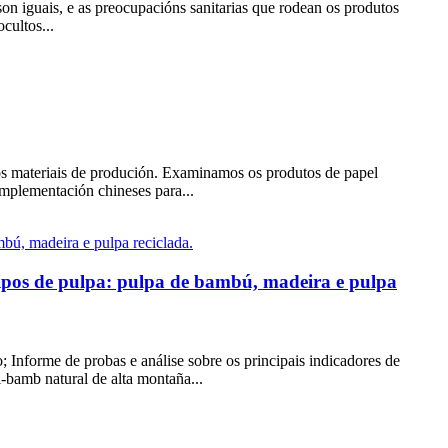
 son iguais, e as preocupacións sanitarias que rodean os produtos
cultos...
 os materiais de produción. Examinamos os produtos de papel
implementación chineses para...
 tipos de pulpa: pulpa de bambú, madeira e pulpa
 Informe de probas e análise sobre os principais indicadores de
-bamb natural de alta montaña...