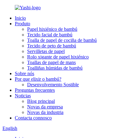
Inicio
Produto
Papel hixiénico de bambú
Tecido facial de bambú
Toalla de papel de cociña de bambú
Tecido de peto de bambú
Servilletas de papel
Rolo xigante de papel hixiénico
Toallas de papel de mans
Toalliñas húmidas de bambú
Sobre nós
Por que elixir o bambú?
Desenvolvemento Sostible
Preguntas frecuentes
Noticias
Blog principal
Novas da empresa
Novas da industria
Contacta connosco
English