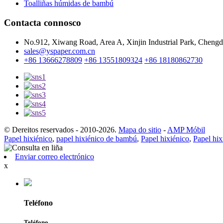
Toalliñas húmidas de bambú
Contacta connosco
No.912, Xiwang Road, Area A, Xinjin Industrial Park, Chengd
sales@yspaper.com.cn
+86 13666278809
+86 13551809324
+86 18180862730
© Dereitos reservados - 2010-2026.
Mapa do sitio
-
AMP Móbil
Papel hixiénico
,
papel hixiénico de bambú
,
Papel hixiénico
,
Papel hix
Enviar correo electrónico
x
Teléfono
Teléfono