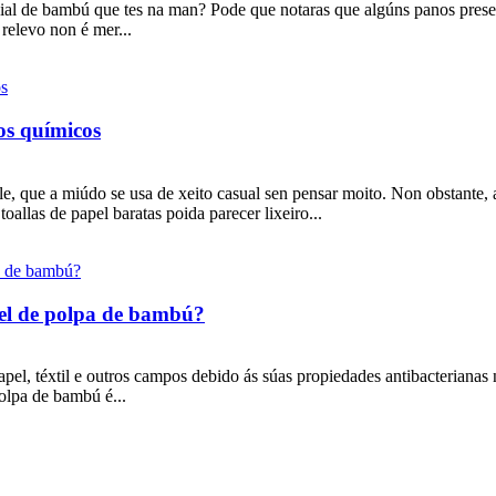
cial de bambú que tes na man? Pode que notaras que algúns panos pres
relevo non é mer...
vos químicos
le, que a miúdo se usa de xeito casual sen pensar moito. Non obstante, a
allas de papel baratas poida parecer lixeiro...
pel de polpa de bambú?
el, téxtil e outros campos debido ás súas propiedades antibacterianas 
olpa de bambú é...