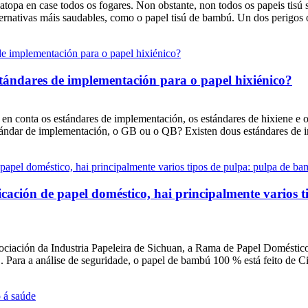
e atopa en case todos os fogares. Non obstante, non todos os papeis tisú
ernativas máis saudables, como o papel tisú de bambú. Un dos perigos o
stándares de implementación para o papel hixiénico?
r en conta os estándares de implementación, os estándares de hixiene e
estándar de implementación, o GB ou o QB? Existen dous estándares de 
ricación de papel doméstico, hai principalmente varios
ociación da Industria Papeleira de Sichuan, a Rama de Papel Doméstico;
. Para a análise de seguridade, o papel de bambú 100 % está feito de Ci