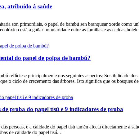
a, atribuído á saúde
itaria son primordiais, o papel de bambú sen branquear xorde como unha
olóxico está a gañar popularidade entre as familias e as cadeas hoteleir
biental do papel de polpa de bambú?
bú reflíctese principalmente nos seguintes aspectos: Sostibilidade dos
que o ciclo de crecemento das árbores. Isto significa que os bosques d
de proba do papel tisú e 9 indicadores de proba
 das persoas, e a calidade do papel tisú tamén afecta directamente á sa
bas de calidade do papel tisú...