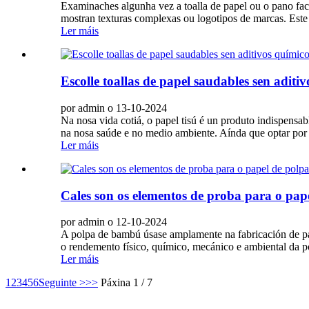
Examinaches algunha vez a toalla de papel ou o pano fa
mostran texturas complexas ou logotipos de marcas. Este 
Ler máis
Escolle toallas de papel saudables sen aditi
por admin o 13-10-2024
Na nosa vida cotiá, o papel tisú é un produto indispensab
na nosa saúde e no medio ambiente. Aínda que optar por to
Ler máis
Cales son os elementos de proba para o pa
por admin o 12-10-2024
A polpa de bambú úsase amplamente na fabricación de pap
o rendemento físico, químico, mecánico e ambiental da p
Ler máis
1
2
3
4
5
6
Seguinte >
>>
Páxina 1 / 7